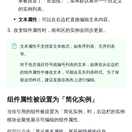
果被设置了「首选值」，菜单默认展示一个自定义
组
的实例列表。
件
文本属性
：可以在右边栏直接编辑文本内容。
编
3
.
改变组件属性时，画布区的实例会同步更新。
辑
组
件
文本属性不支持富文本格式，如有序列表、无序列表
母
等。
版
对于包含项目符号或编号列表的文本，如果你从右边栏
创
的组件属性中修改文本，可能会丢失列表样式。为了保
建
留这些样式，建议直接在画布上进行编辑。
实
例
组件属性被设置为「简化实例」
分
离
当你引用的组件被设置为「简化实例」时，右边栏的实例
实
模块会聚焦展示可编辑的组件属性。
例