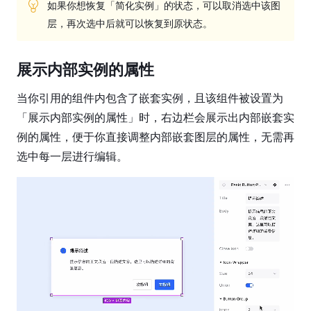
体
如果你想恢复「简化实例」的状态，可以取消选中该图
组
层，再次选中后就可以恢复到原状态。
件
命
展示内部实例的属性
名
当你引用的组件内包含了嵌套实例，且该组件被设置为
和
组
「展示内部实例的属性」时，右边栏会展示出内部嵌套实
织
例的属性，便于你直接调整内部嵌套图层的属性，无需再
组
选中每一层进行编辑。
件
组
件
属
性
编
辑
带