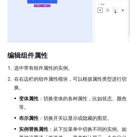
工
具
图
层
属
性
设
编辑组件属性
计
1
.
选中带有组件属性的实例。
系
统
2
.
在右边栏的组件属性模块，可以根据属性类型进行切
换。
样
式
变体属性
：切换变体的各种属性，比如状态、颜色
等。
组
件
布尔属性
：切换开关以显示或隐藏的图层。
创
实例替换属性
：从下拉菜单中切换不同的实例。如
建