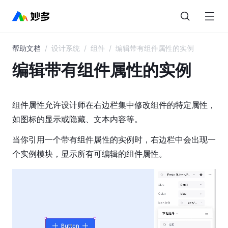
帮助文档
/
设计系统
/
组件
/
编辑带有组件属性的实例
目
录
编辑带有组件属性的实例
妙
多
组件属性允许设计师在右边栏集中修改组件的特定属性，
AI
如图标的显示或隐藏、文本内容等。
界
当你引用一个带有组件属性的实例时，右边栏中会出现一
面
个实例模块，显示所有可编辑的组件属性。
概
览
图
层
与