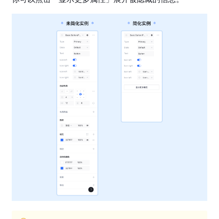
替
换
组
件
和
实
例
编
辑
实
例
创
建
和
使
用
变