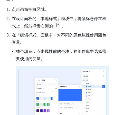
版
1
.
点击画布空白区域。
客
2
.
在设计面板的「本地样式」模块中，将鼠标悬停在样
户
式上，然后点击右侧的
。
端
3
.
在「编辑样式」面板中，对不同的颜色属性使用颜色
常
变量。
见
问
纯色填充：点击属性前的色块，在组件库中选择需
题
要使用的变量。
故
障
排
除
技
术
支
持