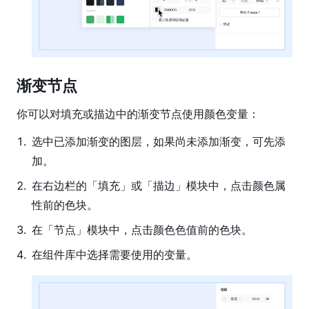
出
文
件
设
渐变节点
置
你可以对填充或描边中的渐变节点使用颜色变量：
插
件
1
.
选中已添加渐变的图层，如果尚未添加渐变，可先添
指
加。
南
2
.
在右边栏的「填充」或「描边」模块中，点击颜色属
账
性前的色块。
号
管
3
.
在「节点」模块中，点击颜色色值前的色块。
理
4
.
在组件库中选择需要使用的变量。
文
件
管