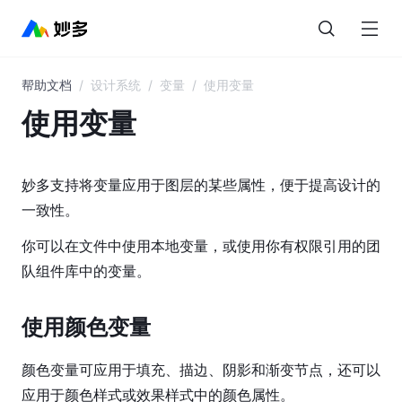
帮助文档
/
设计系统
/
变量
/
使用变量
目
录
使用变量
妙
多
妙多支持将变量应用于图层的某些属性，便于提高设计的
AI
一致性。
界
你可以在文件中使用本地变量，或使用你有权限引用的团
面
队组件库中的变量。
概
览
使用颜色变量
图
层
颜色变量可应用于填充、描边、阴影和渐变节点，还可以
与
应用于颜色样式或效果样式中的颜色属性。