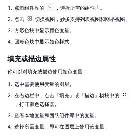
1
.
点击组件库的
，选择所需的组件库。
变
量
2
.
点击
切换视图，妙多支持列表视图和网格视图。
组
3
.
方形色块中显示颜色变量。
织
4
.
圆形色块中显示颜色样式。
与
管
填充或描边属性
理
变
你可以对填充或描边使用颜色变量：
量
1
.
选中需要使用变量的图层。
使
用
2
.
在右边栏中，点击「填充」或「描边」模块中的
变
，打开颜色选择器。
量
3
.
查看本地变量和团队组件库中的变量。
组
4
.
选择所需变量，即可在图层上使用该变量。
件
库