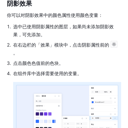
阴影效果
原
你可以对阴影效果中的颜色属性使用颜色变量：
型
功
1
.
选中已使用阴影属性的图层，如果尚未添加阴影效
能
果，可先添加。
研
2
.
在右边栏的「效果」模块中，点击阴影属性前的
发
。
模
式
3
.
点击颜色色值前的色块。
协
4
.
在组件库中选择需要使用的变量。
作
工
具
导
入
与
导