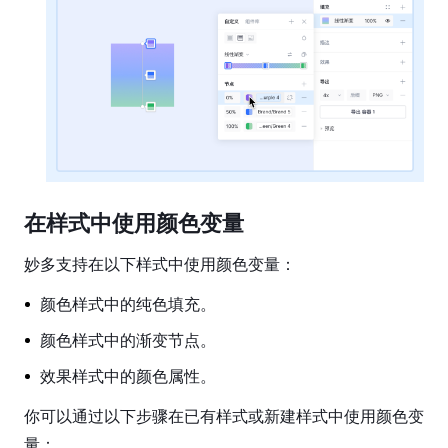
理
团
队
管
理
共
享
与
在样式中使用颜色变量
权
限
妙多支持在以下样式中使用颜色变量：
账
颜色样式中的纯色填充。
单
颜色样式中的渐变节点。
管
理
效果样式中的颜色属性。
企
你可以通过以下步骤在已有样式或新建样式中使用颜色变
业
量：