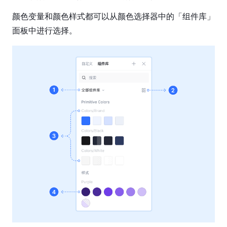
工
具
颜色变量和颜色样式都可以从颜色选择器中的「组件库」
图
层
属
性
设
计
系
统
样
式
组
件
变
量