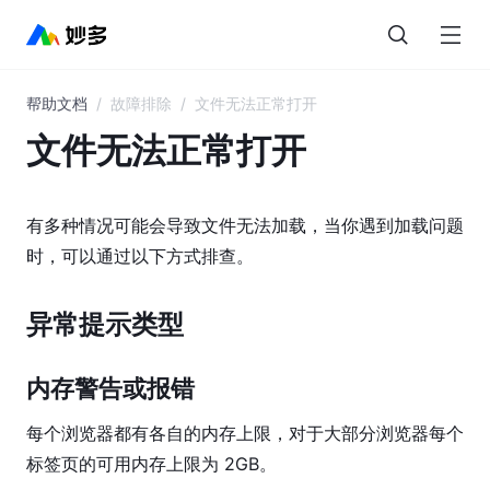
帮助文档
/
故障排除
/
文件无法正常打开
目
录
文件无法正常打开
妙
多
有多种情况可能会导致文件无法加载，当你遇到加载问题
AI
时，可以通过以下方式排查。
界
面
异常提示类型
概
览
内存警告或报错
图
每个浏览器都有各自的内存上限，对于大部分浏览器每个
层
标签页的可用内存上限为 2GB。
与