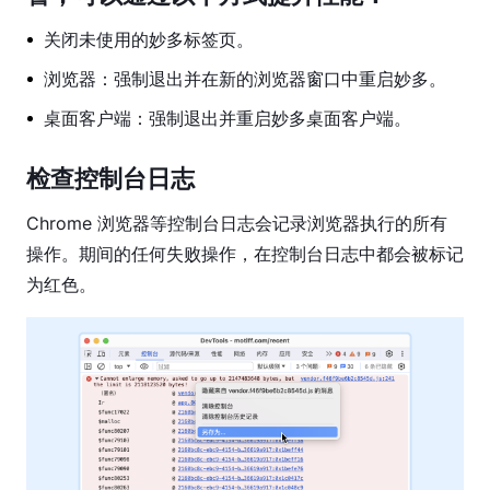
模
式
关闭未使用的妙多标签页。
协
浏览器：强制退出并在新的浏览器窗口中重启妙多。
作
桌面客户端：强制退出并重启妙多桌面客户端。
工
具
检查控制台日志
导
入
Chrome 浏览器等控制台日志会记录浏览器执行的所有
与
操作。期间的任何失败操作，在控制台日志中都会被标记
导
为红色。
出
文
件
设
置
插