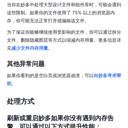
工
当你在妙多中处理大型设计文件和组件库时，可能会遇到
具
这些限制。如果你的文件使用了 75% 以上的浏览器内
图
存，你可能无法正常打开或编辑该文件。
层
为了保证你能够继续使用受影响的文件，你可以通过拆分
属
性
文件、删除隐藏图层等方式以缩减内存用量。更多信息详
见
减少文件内存用量
。
设
计
其他异常问题
系
统
如果你看到的是空白页或浏览器崩溃，可以
向妙多寻求帮
原
助
。
型
功
处理方式
能
研
刷新或重启妙多如果你没有遇到内存告
发
警，可以通过以下方式提升性能：