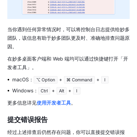
件
指
南
账
当你遇到任何异常情况时，可以将控制台日志提供给妙多
号
团队，该信息有助于妙多团队更及时、准确地排查问题原
管
因。
理
在妙多桌面客户端和 Web 端均可以通过快捷键打开「开
文
发者工具」。
件
管
macOS：
+
+
⌥ Option
⌘ Command
I
理
Windows：
+
+
Ctrl
Alt
I
团
队
更多信息详见
使用开发者工具
。
管
理
提交错误报告
共
经过上述排查后仍然存在问题，你可以直接提交错误报