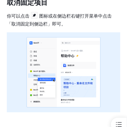
模
取消固定项目
式
你可以点击 
 图标或在侧边栏右键打开菜单中点击
协
作
工
具
导
入
与
导
出
文
件
设
置
插