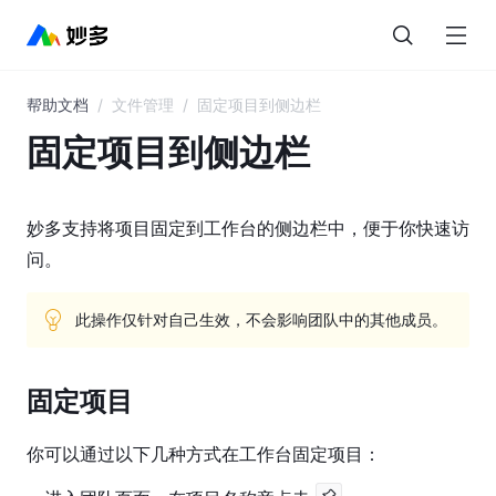
帮助文档
/
文件管理
/
固定项目到侧边栏
目
录
固定项目到侧边栏
妙
多
妙多支持将项目固定到工作台的侧边栏中，便于你快速访
AI
问。
界
面
此操作仅针对自己生效，不会影响团队中的其他成员。
概
览
固定项目
图
层
你可以通过以下几种方式在工作台固定项目：
与