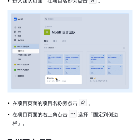
工
进入团队页面，在项目名称旁点击
。
具
图
层
属
性
设
计
系
统
原
型
在项目页面的项目名称旁点击
。
功
能
在项目页面的右上角点击
选择「固定到侧边
栏」。
研
发