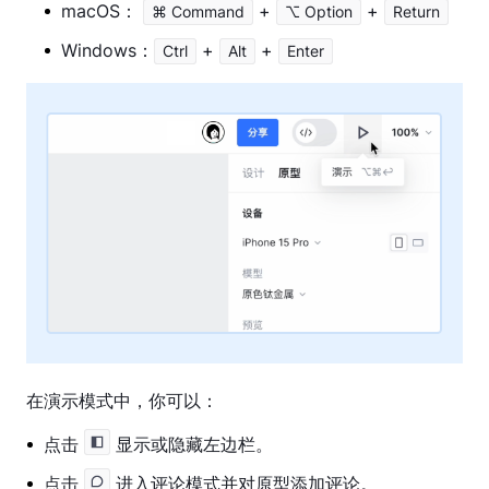
功
macOS：
+
+
⌘ Command
⌥ Option
Return
能
Windows：
+
+
指
Ctrl
Alt
Enter
南
原
型
演
示
研
发
模
式
协
作
在演示模式中，你可以：
工
点击
显示或隐藏左边栏。
具
点击
进入评论模式并对原型添加评论。