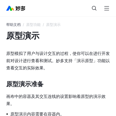
帮助文档
/
原型功能
/
原型演示
目
录
原型演示
妙
多
原型模拟了用户与设计交互的过程，使你可以在进行开发
AI
前对设计进行查看和测试。妙多支持「演示原型」功能以
查看交互的实际效果。
界
面
概
原型演示准备
览
画布中的容器及其交互连线的设置影响着原型的演示效
图
果。
层
与
原型演示内容需要在容器内。