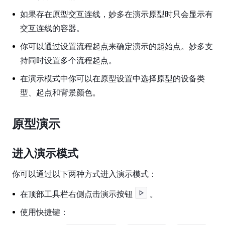
工
具
如果存在原型交互连线，妙多在演示原型时只会显示有
交互连线的容器。
图
层
你可以通过设置流程起点来确定演示的起始点。妙多支
属
持同时设置多个流程起点。
性
在演示模式中你可以在原型设置中选择原型的设备类
设
型、起点和背景颜色。
计
系
原型演示
统
原
进入演示模式
型
功
你可以通过以下两种方式进入演示模式：
能
在顶部工具栏右侧点击演示按钮
。
原
使用快捷键：
型