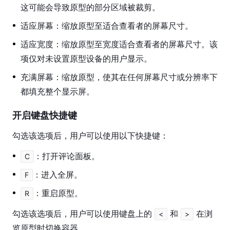
理
这可能会导致原型的部分区域被裁剪。
企
适应屏幕：缩放原型至适合查看者的屏幕尺寸。
业
适应宽度：缩放原型至宽度适合查看者的屏幕尺寸。该
版
项仅对未设置原型设备的用户显示。
客
充满屏幕：缩放原型，使其在任何屏幕尺寸或分辨率下
户
都填充整个显示屏。
端
开启键盘快捷键
常
见
勾选该选项后，用户可以使用以下快捷键：
问
题
：打开评论面板。
C
故
：进入全屏。
F
障
：重启原型。
R
排
除
勾选该选项后，用户可以使用键盘上的 
 和 
 在浏
<
>
览原型时切换容器。