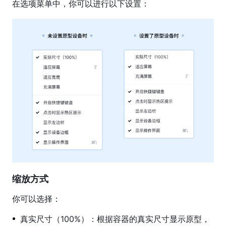
在选项菜单中，你可以进行以下设置：
文
件
管
理
团
队
管
理
共
享
与
权
限
缩放方式
账
你可以选择：
单
管
真实尺寸（100%）：根据容器的真实尺寸显示原型，