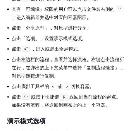
导
入
具有「可编辑」权限的用户可以点击文件名右侧的
与
，进入编辑器并选中对应的容器图层。
导
点击「分享原型」，对原型进行分享。
出
点击「选项」，设置演示模式选项。
文
件
点击
，进入或退出全屏模式。
设
点击左边栏的流程，查看并选择流程。右键点击流程所
置
在行，在弹出的上下文菜单中选择「复制流程链接」，
插
对原型链接进行复制。
件
点击底部工具栏的
或
切换容器。
指
<
>
南
点击
或按下快捷键
返回到当前流程的起点。
R
如果没有流程，将返回到画布上的上一个容器。
账
号
管
演示模式选项
理