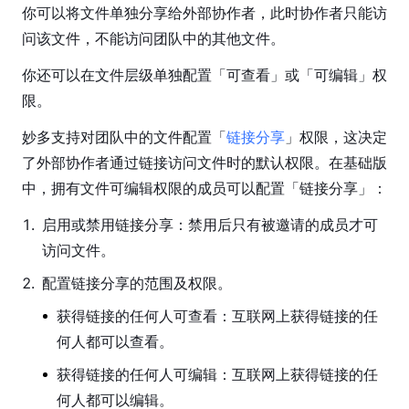
享
你可以将文件单独分享给外部协作者，此时协作者只能访
与
问该文件，不能访问团队中的其他文件。
权
限
你还可以在文件层级单独配置「可查看」或「可编辑」权
限。
共
享
妙多支持对团队中的文件配置「
链接分享
」权限，这决定
与
了外部协作者通过链接访问文件时的默认权限。在基础版
权
中，拥有文件可编辑权限的成员可以配置「链接分享」：
限
指
1
.
启用或禁用链接分享：禁用后只有被邀请的成员才可
南
访问文件。
分
2
.
配置链接分享的范围及权限。
享
项
获得链接的任何人可查看：互联网上获得链接的任
目
何人都可以查看。
分
获得链接的任何人可编辑：互联网上获得链接的任
享
何人都可以编辑。