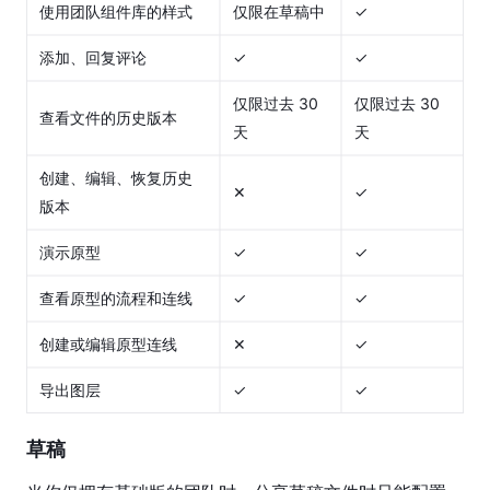
使用团队组件库的样式
仅限在草稿中
✓
权
限
添加、回复评论
✓
✓
企
仅限过去 30 
仅限过去 30 
业
查看文件的历史版本
天
天
版
权
创建、编辑、恢复历史
限
✕
✓
版本
账
演示原型
✓
✓
单
管
查看原型的流程和连线
✓
✓
理
创建或编辑原型连线
✕
✓
企
业
导出图层
✓
✓
版
草稿
客
户