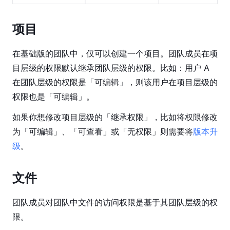
件
指
南
项目
账
在基础版的团队中，仅可以创建一个项目。团队成员在项
号
目层级的权限默认继承团队层级的权限。比如：用户 A 
管
理
在团队层级的权限是「可编辑」，则该用户在项目层级的
权限也是「可编辑」。
文
件
如果你想修改项目层级的「继承权限」，比如将权限修改
管
为「可编辑」、「可查看」或「无权限」则需要将
版本升
理
级
。
团
队
文件
管
理
团队成员对团队中文件的访问权限是基于其团队层级的权
限。
共