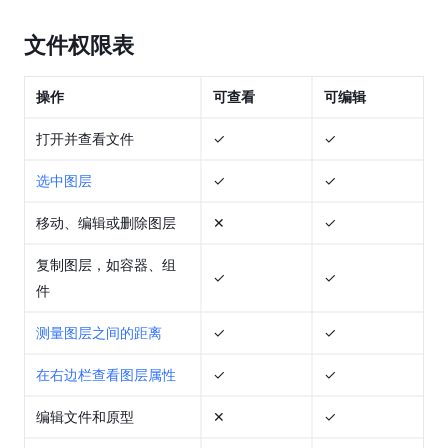
文
件
文件权限表
转
交
操作
可查看
可编辑
文
打开并查看文件
✓
✓
件
和
选中图层
✓
✓
项
目
移动、编辑或删除图层
✕
✓
基
复制图层，如容器、组
✓
✓
础
件
版
权
测量图层之间的距离
✓
✓
限
在右边栏查看图层属性
✓
✓
专
业
编辑文件和原型
✕
✓
版