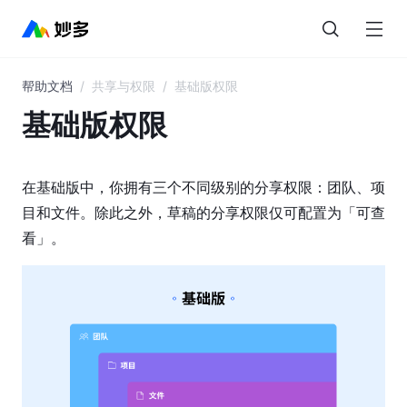
帮助文档
/
共享与权限
/
基础版权限
目
录
基础版权限
妙
多
在基础版中，你拥有三个不同级别的分享权限：团队、项
AI
目和文件。除此之外，草稿的分享权限仅可配置为「可查
看」。
界
面
概
览
图
层
与