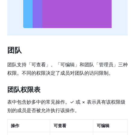
工
具
图
层
属
性
团队
设
计
团队支持「可查看」、「可编辑」和团队「管理员」三种
系
权限。不同的权限决定了成员对团队的访问限制。
统
原
团队权限表
型
功
表中包含妙多中的常见操作。✓ 或 × 表示具有该权限级
能
别的成员是否被允许执行该操作。
研
操作
可查看
可编辑
发