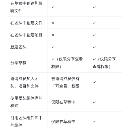
模
在草稿中创建和编
式
✓
✓
辑文件
协
在团队中创建文件
✕
✓
作
工
在团队中创建项目
✕
✓
具
新建团队
✓
✓
导
入
✓（仅限分享查看
✓（仅限分享
分享草稿
与
权限）
查看权限）
导
出
邀请成员加入团
被邀请成员仅有
✓
队、项目和文件
「可查看」权限
文
件
使用团队组件库的
仅限在草稿中
✓
设
样式
置
引用团队组件库中
仅限在草稿中
✓
插
的组件