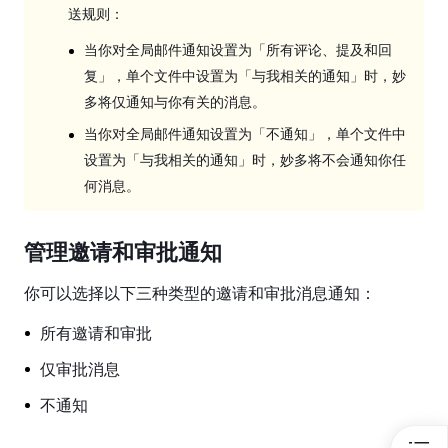
名
送规则：
和
当你对全局邮件通知设置为「所有评论、提及和回
头
复」，单个文件中设置为「与我相关的通知」时，妙
像
多将仅通知与你有关的消息。
修
当你对全局邮件通知设置为「不通知」，单个文件中
改
设置为「与我相关的通知」时，妙多将不会通知你任
密
何消息。
码
注
管理邀请和审批通知
销
账
你可以选择以下三种类型的邀请和审批消息通知：
号
所有邀请和审批
消
息
仅审批消息
通
不通知
知