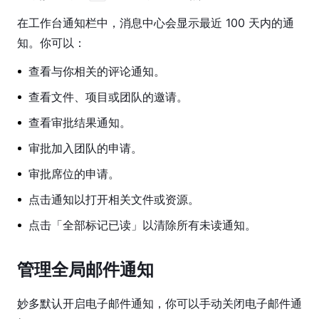
工
具
在工作台通知栏中，消息中心会显示最近 100 天内的通
知。你可以：
图
层
查看与你相关的评论通知。
属
查看文件、项目或团队的邀请。
性
查看审批结果通知。
设
计
审批加入团队的申请。
系
审批席位的申请。
统
点击通知以打开相关文件或资源。
原
型
点击「全部标记已读」以清除所有未读通知。
功
能
管理全局邮件通知
研
发
妙多默认开启电子邮件通知，你可以手动关闭电子邮件通