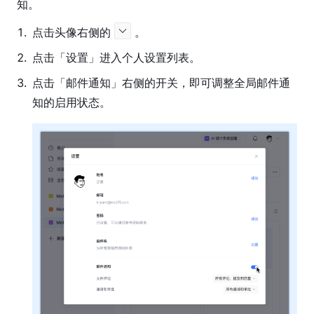
模
知。
式
1
.
点击头像右侧的
。
协
2
.
点击「设置」进入个人设置列表。
作
工
3
.
点击「邮件通知」右侧的开关，即可调整全局邮件通
具
知的启用状态。
导
入
与
导
出
文
件
设
置
插