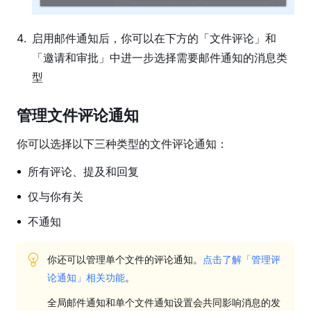
件
指
南
4
.
启用邮件通知后，你可以在下方的「文件评论」和
「邀请和审批」中进一步选择需要邮件通知的消息类
账
型
号
管
理
管理文件评论通知
注
你可以选择以下三种类型的文件评论通知：
册
所有评论、提及和回复
或
登
仅与你有关
录
不通知
账
号
你还可以管理单个文件的评论通知。
点击了解「管理评
修
论通知」相关功能
。
改
姓
全局邮件通知和单个文件通知设置会共同影响消息的发