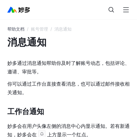
帮助文档
/
账号管理
/
消息通知
目
录
消息通知
妙
多
妙多通过消息通知帮助你及时了解账号动态，包括评论、
AI
邀请、审批等。
界
你可以通过工作台直接查看消息，也可以通过邮件接收相
面
关通知。
概
览
工作台通知
图
层
妙多会在用户头像左侧的消息中心内显示通知。若有新通
与
知，妙多会在 
 上方显示一个红点。