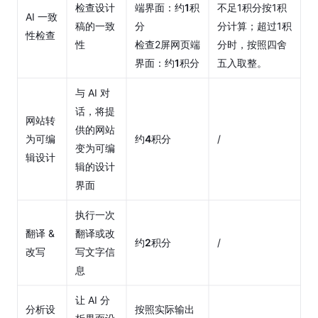
除
检查设计
端界面：约
1
积
不足1积分按1积
AI 一致
稿的一致
分
分计算；超过1积
技
性检查
性
检查2屏网页端
分时，按照四舍
术
界面：约
1
积分
五入取整。
支
持
与 AI 对
话，将提
网站转
供的网站
为可编
约
4
积分
/
变为可编
辑设计
辑的设计
界面
执行一次
翻译 & 
翻译或改
约
2
积分
/
改写
写文字信
息
让 AI 分
分析设
按照实际输出