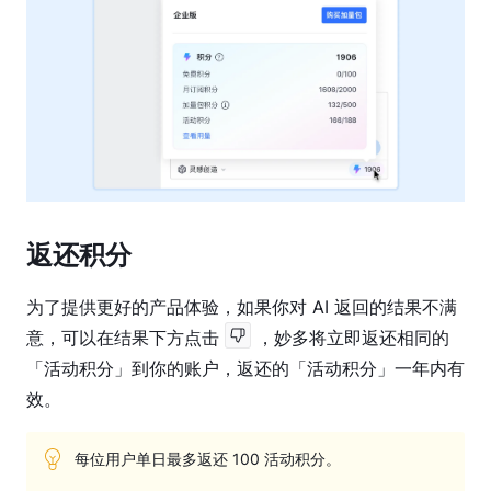
件
指
南
账
号
管
理
文
件
返还积分
管
理
为了提供更好的产品体验，如果你对 AI 返回的结果不满
意，可以在结果下方点击 
 ，妙多将立即返还相同的
团
队
「活动积分」到你的账户，返还的「活动积分」一年内有
管
效。
理
每位用户单日最多返还 100 活动积分。
共