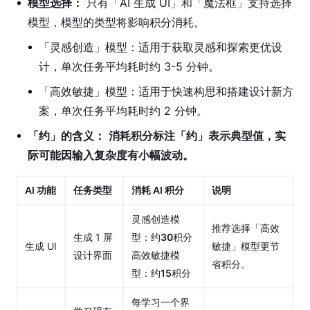
模型选择：
只有「AI 生成 UI」和「魔法框」支持选择
付
费
模型，模型的类型将影响积分消耗。
版
「灵感创造」模型：适用于获取灵感和探索更优设
本
计，单次任务平均耗时约 3-5 分钟。
妙
「高效敏捷」模型：适用于快速构思和搭建设计新方
多
案，单次任务平均耗时约 2 分钟。
AI
积
「约」的含义：
消耗积分标注「约」表示典型值，实
分
际可能因输入复杂度有小幅波动。
妙
AI 功能
任务类型
消耗 AI 积分
说明
多
席
灵感创造模
位
推荐选择「高效
生成 1 屏
型：约
30
积分
管
生成 UI
敏捷」模型更节
设计界面
高效敏捷模
理
省积分。
型：约
15
积分
管
每学习一个界
理