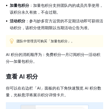
模
加量包积分
：加量包积分支持团队内的成员共享使用，
式
该积分永久有效，不会过期。
协
活动积分
：参与妙多官方运营的不定期活动即可获得活
作
工
动积分，该积分使用期限以当期活动公告为准。
具
团队中管理员可购买「加量包积分」。
导
入
AI 积分的消耗顺序为：免费积分—月订阅积分—活动积
与
导
分—加量包积分。
出
查看 AI 积分
文
件
设
你可以在右边栏「AI」面板的右下角快速预览 AI 积分数
置
插