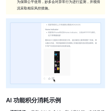
享
为保障公平使用，妙多会对异常行为进行监测，并视情
与
况采取相应风控措施。
权
限
账
单
管
理
妙
多
计
费
说
明
升
AI 功能积分消耗示例
级
到