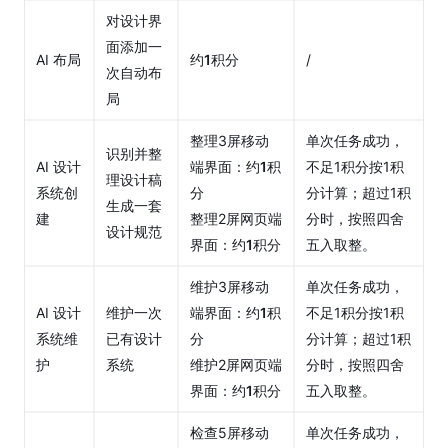
[2025.08.05]
对设计界
妙多定价调整
面添加一
说明
AI 布局
约
1
积分
/
次自动布
企
局
业
整理3屏移动
单次任务成功，
版
识别并整
AI 设计
端界面：约
1
积
不足1积分按1积
理设计稿
客
系统创
分
分计算；超过1积
生成一套
户
建
整理2屏网页端
分时，按照四舍
端
设计规范
界面：约
1
积分
五入取整。
常
维护3屏移动
单次任务成功，
见
AI 设计
维护一次
端界面：约
1
积
不足1积分按1积
问
系统维
已有设计
分
分计算；超过1积
题
护
系统
维护2屏网页端
分时，按照四舍
故
界面：约
1
积分
五入取整。
障
排
检查5屏移动
单次任务成功，