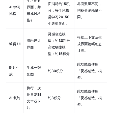
学习现有
席
面消耗约
15
积
界面数量不同，
AI 学习
界面，并
位
分，每个风格
则积分消耗量不
风格
形成风格
升
需学习
20-50
同。
指引
级
个典型界面。
方
式
灵感创造模
根据上下文及生
编辑设计
型：约
30
积分
编辑 UI
成界面篇幅动态
批
界面
高效敏捷模
准
计算。
型：约
15
积分
或
拒
此功能仅使用
图片生
生成一张
绝
约
30
积分
「灵感创造」模
成
配图
席
型。
位
升
执行一次
此功能仅使用
级
批量复制
AI 复制
约
3
积分
「灵感创造」模
申
文本或卡
型。
请
片