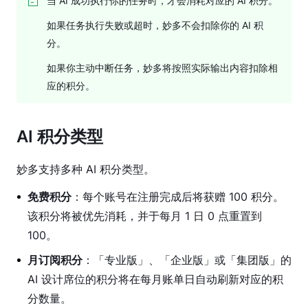
工
当 AI 成功执行你的任务时，才会消耗对应的 AI 积分。
具
如果任务执行失败或超时，妙多不会扣除你的 AI 积
图
分。
层
如果你主动中断任务，妙多将按照实际输出内容扣除相
属
应的积分。
性
设
AI 积分类型
计
系
妙多支持多种 AI 积分类型。
统
免费积分
：每个账号在注册完成后将获赠 100 积分。
原
型
该积分将被优先消耗，并于每月 1 日 0 点重置到
功
100。
能
月订阅积分
：「专业版」、「企业版」或「集团版」的
研
AI 设计席位的积分将在每月账单日自动刷新对应的积
发
分数量。