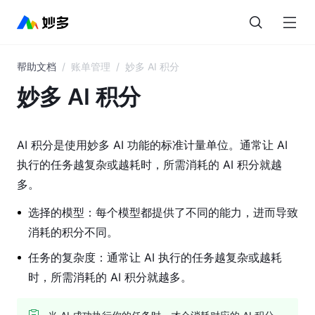
帮助文档
/
账单管理
/
妙多 AI 积分
目
录
妙多 AI 积分
妙
多
AI 积分是使用妙多 AI 功能的标准计量单位。通常让 AI 
AI
执行的任务越复杂或越耗时，所需消耗的 AI 积分就越
多。
界
面
选择的模型：每个模型都提供了不同的能力，进而导致
概
消耗的积分不同。
览
任务的复杂度：通常让 AI 执行的任务越复杂或越耗
图
时，所需消耗的 AI 积分就越多。
层
与