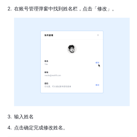
工
具
2
.
在账号管理弹窗中找到姓名栏，点击「修改」。
图
层
属
性
设
计
系
统
原
型
功
能
3
.
输入姓名
研
4
.
点击确定完成修改姓名。
发