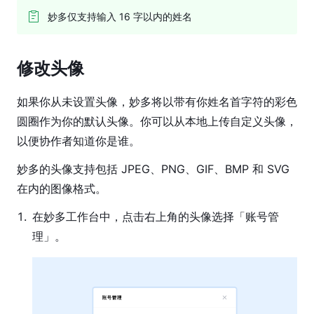
模
式
妙多仅支持输入 16 字以内的姓名
协
作
修改
头像
工
具
如果你从未设置头像，妙多将以带有你姓名首字符的彩色
圆圈作为你的默认头像。你可以从本地上传自定义头像，
导
入
以便协作者知道你是谁。
与
妙多的头像支持包括 JPEG、PNG、GIF、BMP 和 SVG 
导
在内的图像格式。
出
1
.
在妙多工作台中，点击右上角的头像选择「账号管
文
件
理」。
设
置
插