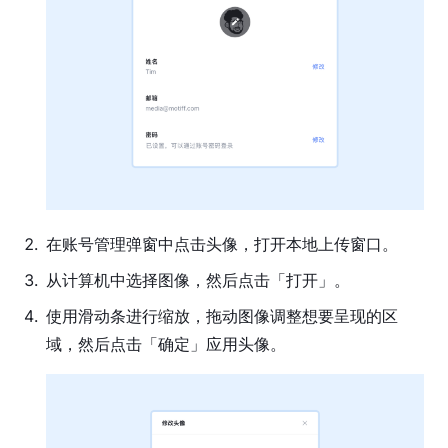
件
指
南
账
号
管
理
注
册
2
.
在账号管理弹窗中点击头像，打开本地上传窗口。
或
登
3
.
从计算机中选择图像，然后点击「打开」。
录
4
.
使用滑动条进行缩放，拖动图像调整想要呈现的区
账
域，然后点击「确定」应用头像。
号
修
改
姓