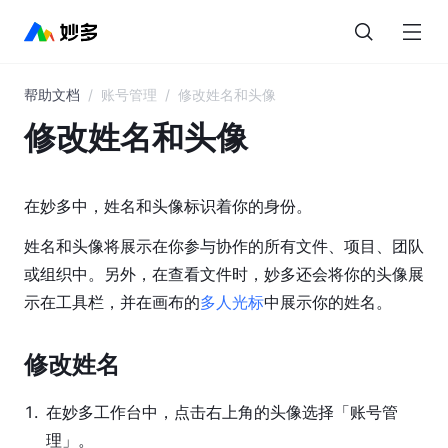
帮助文档
/
账号管理
/
修改姓名和头像
目
录
修改姓名和头像
妙
多
在妙多中，姓名和头像标识着你的身份。
AI
姓名和头像将展示在你参与协作的所有文件、项目、团队
界
或组织中。另外，在查看文件时，妙多还会将你的头像展
面
示在工具栏，并在画布的
多人光标
中展示你的姓名。
概
览
修改姓名
图
层
1
.
在妙多工作台中，点击右上角的头像选择「账号管
与
理」。