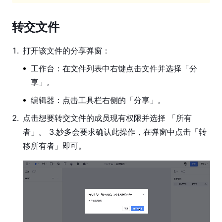
工
具
转交文件
图
层
1
.
打开该文件的分享弹窗：
属
性
工作台：在文件列表中右键点击文件并选择「分
享」。
设
计
编辑器：点击工具栏右侧的「分享」。
系
2
.
点击想要转交文件的成员现有权限并选择 「所有
统
者」。 3.妙多会要求确认此操作，在弹窗中点击「转
原
移所有者」即可。
型
功
能
研
发