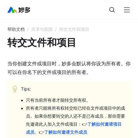
帮助文档
/
共享与权限
/
转交文件和项目
目
录
转交文件和项目
妙
多
当你创建文件或项目时，妙多会默认将你设为所有者。你
AI
可以在你名下的文件或项目的所有者。
界
面
Tips:
概
只有当前所有者才能转交所有权。
览
所有者只能将所有权转交给已经在文件或项目中的成
图
员。如果你想要转交的人还不是已有成员，那你需要
层
先邀请此人加入文件或项目：👉
了解如何邀请项目
与
成员
、👉
了解如何邀请文件成员