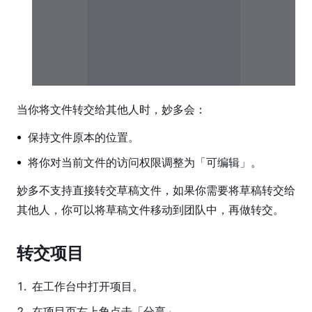
模
式
协
作
工
具
当你将文件转交给其他人时，妙多会：
导
保持文件原本的位置。
入
与
将你对当前文件的访问权限调整为「可编辑」。
导
出
妙多不支持直接转交草稿文件，如果你需要将草稿转交给
其他人，你可以将草稿文件移动到团队中，再做转交。
文
件
转交项目
设
置
1
.
在工作台中打开项目。
插
2
.
在项目页右上角点击「分享」。