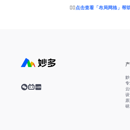
👉🏻
点击查看「布局网格」帮
产
妙
专
云
设
原
研